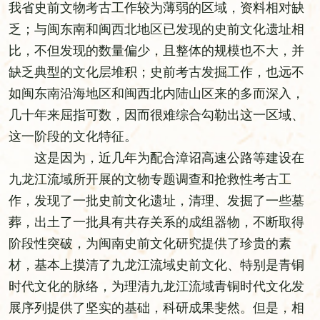
我省史前文物考古工作较为薄弱的区域，资料相对缺
乏；与闽东南和闽西北地区已发现的史前文化遗址相
比，不但发现的数量偏少，且整体的规模也不大，并
缺乏典型的文化层堆积；史前考古发掘工作，也远不
如闽东南沿海地区和闽西北内陆山区来的多而深入，
几十年来屈指可数，因而很难综合勾勒出这一区域、
这一阶段的文化特征。
这是因为，近几年为配合漳诏高速公路等建设在
九龙江流域所开展的文物专题调查和抢救性考古工
作，发现了一批史前文化遗址，清理、发掘了一些墓
葬，出土了一批具有共存关系的成组器物，不断取得
阶段性突破，为闽南史前文化研究提供了珍贵的素
材，基本上摸清了九龙江流域史前文化、特别是青铜
时代文化的脉络，为理清九龙江流域青铜时代文化发
展序列提供了坚实的基础，科研成果斐然。但是，相