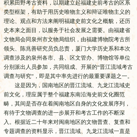
积累田野考古资料，以期建立起福建史前考古的区系
类型框架，有助于用历史唯物主义和辩证唯物主义的
理论、观点和方法来阐明福建史前文化之概貌，还历
史本来之面目，以服务于社会发展之需要。由福建省
文物局会同泉州市文物局组织，由福建博物院考古所
领头、陈兆善研究员负总责，厦门大学历史系和本次
调查涉及的泉州各市、县、区文管办、博物馆等单位
分别派出人员参加，共同组成、开展的“晋江流域考古
调查与研究”，即是其中率先进行的最重要课题之一。
这是因为，国南地区的晋江流域、九龙江流域史
前文化，理应属于整个福建东南沿海史前文化圈范
畴，其间是否存在着闽南地区自身的文化发展序列，
有待于文物调查的进一步展开和考古工作的不断深
入。根据近二十年来对闽南地区的文物普查、复查和
专题调查的资料显示，晋江流域、九龙江流域一直是