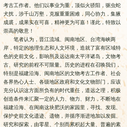
考古工作者。他们以事业为重，顶似火骄阳，驱虫蛇
犬扰，涉千山万壑，克服重重困难，同心协力，集腋
成裘，成果实在可喜，精神更为可嘉！谨此，特致以
崇高的敬意！
笔者认为，晋江流域、闽南地区、台湾海峡两
岸，特定的地理生态和人文环境，造就了富有区域特
色的史前文化，影响所及远达南太平洋诸岛，文物考
古、研究的前程不可限量。历史的进程在召唤我们，
特别是福建沿海、闽南地区的文物考古工作者、社会
各界热心人士、各级地区政府和文化文物部门，应该
充分认识这方面所负有的时代重任，道远之理，积极
创造条件来汇聚一定的人力、物力、财力，不断地在
福建沿海、在闽南这块肥沃的家园里，寻找、发现、
保护史前文化遗迹、遗物，并循序渐进地加以发掘、
研究和探索，由零星、个别而累积起大量、普遍的素