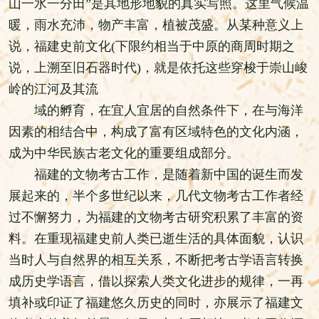
山一水一分田”是其地形地貌的真实写照。这里气候温
暖，雨水充沛，物产丰富，植被茂盛。从某种意义上
说，福建史前文化(下限约相当于中原的商周时期之
说，上溯至旧石器时代)，就是依托这些穿梭于崇山峻
岭的江河及其流
域的孵育，在宜人宜居的自然条件下，在与海洋
因素的相结合中，构成了富有区域特色的文化内涵，
成为中华民族古老文化的重要组成部分。
福建的文物考古工作，是随着新中国的诞生而发
展起来的，半个多世纪以来，几代文物考古工作者经
过不懈努力，为福建的文物考古研究积累了丰富的资
料。在重现福建史前人类已逝生活的具体面貌，认识
当时人与自然界的相互关系，不断把考古学语言转换
成历史学语言，借以探索人类文化进步的规律，一再
填补或印证了福建悠久历史的同时，亦展示了福建文