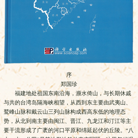
序
郑国珍
福建地处祖国东南沿海，濒水倚山，与长期休戚
与共的台湾岛隔海峡相望，从西到东主要由武夷山、
鹫峰山脉和戴云山三列山脉构成西高东低的地理态
势，从北到南主要由闽江、晋江、九龙江和汀江等主
要干流形成了广袤的河口平原和绵延起伏的丘陵。“八