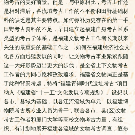
物考古的美好前景。但是，与中原相比，考古工作还
是相对滞后，各流域考古工作的不平衡和田野基础材
料的缺乏是其主要特点。如何弥补历史存在的第一手
田野考古资料的不足，早日建立起福建自身考古区系
类型的考古学体系，是福建文物考古工作者长期以来
关注的最重要的基础工作之一;如何在福建经济社会文
化各方面迅猛发展的同时，让文物考古事业紧紧跟随
这一大好形势迈出更大的步伐，是全省上下文物考古
工作者的共同心愿和孜孜追求。福建省文物局正是基
于此种背景考虑，特将“福建青铜时代遗址考古”项目
纳入《福建省“十一五”文化发展专项规划》。设想以
各市、县域为基础，以各江河流域为单元，以福建博
物院考古所专业人员为骨干，联合各市、县(区)文物
考古工作者和厦门大学等高校文物考古力量，有组
织、有计划地展开福建各流域的文物考古调查，逐步