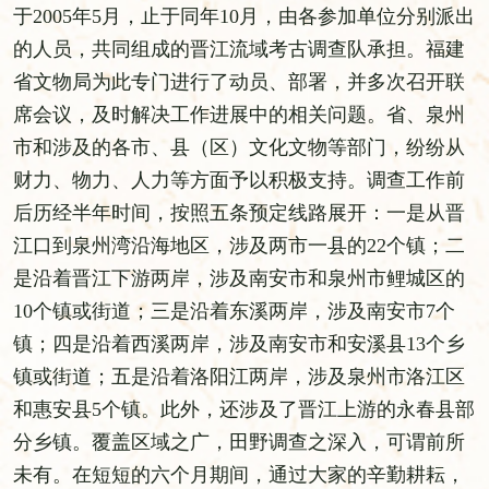
于2005年5月，止于同年10月，由各参加单位分别派出
的人员，共同组成的晋江流域考古调查队承担。福建
省文物局为此专门进行了动员、部署，并多次召开联
席会议，及时解决工作进展中的相关问题。省、泉州
市和涉及的各市、县（区）文化文物等部门，纷纷从
财力、物力、人力等方面予以积极支持。调查工作前
后历经半年时间，按照五条预定线路展开：一是从晋
江口到泉州湾沿海地区，涉及两市一县的22个镇；二
是沿着晋江下游两岸，涉及南安市和泉州市鲤城区的
10个镇或街道；三是沿着东溪两岸，涉及南安市7个
镇；四是沿着西溪两岸，涉及南安市和安溪县13个乡
镇或街道；五是沿着洛阳江两岸，涉及泉州市洛江区
和惠安县5个镇。此外，还涉及了晋江上游的永春县部
分乡镇。覆盖区域之广，田野调查之深入，可谓前所
未有。在短短的六个月期间，通过大家的辛勤耕耘，