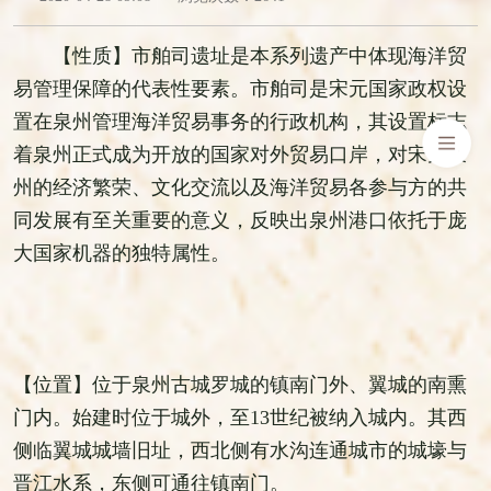
【性质】市舶司遗址是本系列遗产中体现海洋贸
易管理保障的代表性要素。市舶司是宋元国家政权设
置在泉州管理海洋贸易事务的行政机构，其设置标志
着泉州正式成为开放的国家对外贸易口岸，对宋元泉
州的经济繁荣、文化交流以及海洋贸易各参与方的共
同发展有至关重要的意义，反映出泉州港口依托于庞
大国家机器的独特属性。
【位置】位于泉州古城罗城的镇南门外、翼城的南熏
门内。始建时位于城外，至13世纪被纳入城内。其西
侧临翼城城墙旧址，西北侧有水沟连通城市的城壕与
晋江水系，东侧可通往镇南门。