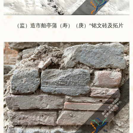
（监）造市舶亭蒲（寿）（庚）”铭文砖及拓片