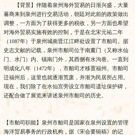
【背景】伴随着泉州海外贸易的日渐兴盛，大量
蕃商来到泉州进行交易活动，朝廷对此前的政策做出
调整，一方面为了获得更多的税收，另一方面也希望
对海外贸易实施有效的控制，于是在北宋元祐二年
（1087年）于泉州城南晋江江畔处设置了市舶司。据
史志文献的记载，泉州市舶司位于南薰门（又称水仙
门、水门）内、镇南门外，其西侧有水沟巷。一直到
明成化八年（1472年），市舶司才移置福州。市舶司
迁福州后，这里也就逐渐荒废，并渐为民居所占用。
现在，我们除了在水仙宫旁设立市舶司遗址保护碑，
还配合做了展览来讲述泉州市舶司的历史。
【市舶司职能】泉州市舶司是国家在泉州设置的管理
海洋贸易事务的行政机构，据《宋会要辑稿》的记