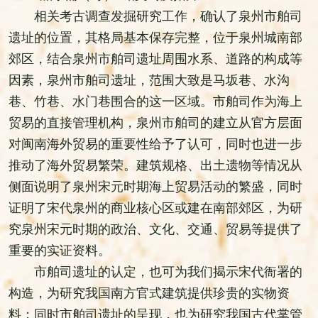
相关考古调查发掘研究工作，确认了泉州市舶司
遗址的位置，其格局基本保存完整，位于泉州城南部
郊区，结合泉州市舶司遗址周围水系、道路的构成等
因素，泉州市舶司遗址，范围大致是马坂巷、水沟
巷、竹巷、水门巷围合的这一区域。市舶司作为海上
贸易的直接管理机构，泉州市舶司的建立从官方层面
对闽南海外贸易的重要性给予了认可，同时也进一步
推动了海外贸易繁荣。建筑规格、出土遗物等情况从
侧面说明了泉州宋元时期海上贸易活动的繁盛，同时
证明了宋代泉州的商业核心区或建在南部郊区，为研
究泉州宋元时期的政治、文化、交通、贸易等提供了
重要的实证资料。
市舶司遗址的认定，也可为我们揭示宋代衙署的
构造，为研究我国南方官式建筑提供珍贵的实物资
料；同时市舶司遗址的呈现，也为研究我国古代掌管