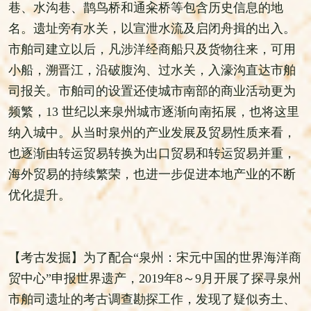
巷、水沟巷、鹊鸟桥和通籴桥等包含历史信息的地
名。遗址旁有水关，以宣泄水流及启闭舟揖的出入。
市舶司建立以后，凡涉洋经商船只及货物往来，可用
小船，溯晋江，沿破腹沟、过水关，入濠沟直达市舶
司报关。市舶司的设置还使城市南部的商业活动更为
频繁，13 世纪以来泉州城市逐渐向南拓展，也将这里
纳入城中。从当时泉州的产业发展及贸易性质来看，
也逐渐由转运贸易转换为出口贸易和转运贸易并重，
海外贸易的持续繁荣，也进一步促进本地产业的不断
优化提升。
【考古发掘】为了配合“泉州：宋元中国的世界海洋商
贸中心”申报世界遗产，2019年8～9月开展了探寻泉州
市舶司遗址的考古调查勘探工作，发现了疑似夯土、