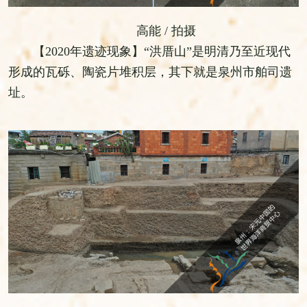
高能 / 拍摄
【2020年遗迹现象】“洪厝山”是明清乃至近现代
形成的瓦砾、陶瓷片堆积层，其下就是泉州市舶司遗
址。