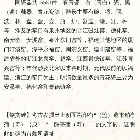
陶瓷器共16551件，有青瓷、白（青白）瓷、黑
（酱）釉器、青花瓷等；器形主要有碗、盏、碟、
洗、杯、盘、盒、壶、瓶、炉、器盖、罐、缸、杵
等。涉及的窑口有泉州地区的晋江磁灶窑、德化窑、
南安窑、安溪窑、泉州东门窑等，福建其他地区的厦
门汀溪窑、漳平永福窑、闽清义窑、建阳建窑等，福
建省外的浙江龙泉窑、越窑、江西景德镇窑、江苏宜
兴窑等；年代涉及北宋以来各时期。元代以前的以福
建、浙江的窑口为主；明清数量最多的青花瓷主要为
安溪窑、德化窑和景德镇窑。
【铭文砖】考古发掘出土侧面戳印有“（监）造市舶亭
蒲（寿）（庚）”“…舶亭蒲（寿）…”的文字砖。证明
此处确为市舶司遗址。