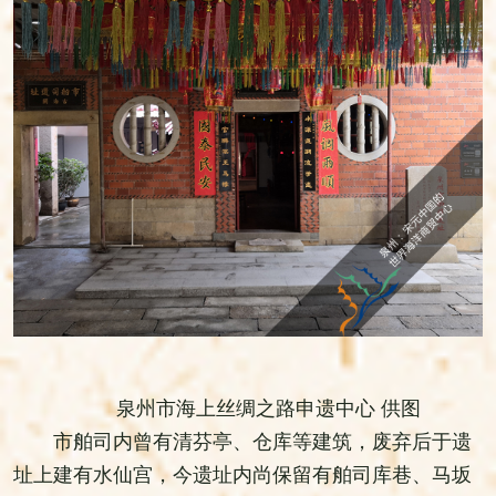
泉州市海上丝绸之路申遗中心 供图
市舶司内曾有清芬亭、仓库等建筑，废弃后于遗
址上建有水仙宫，今遗址内尚保留有舶司库巷、马坂