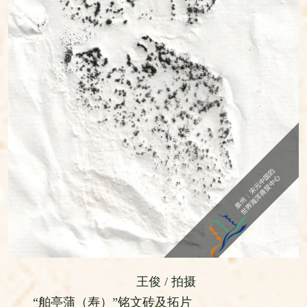
王俊 / 拍摄
“舶亭蒲（寿）”铭文砖及拓片