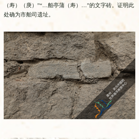
（寿）（庚）”“…舶亭蒲（寿）…”的文字砖。证明此
处确为市舶司遗址。