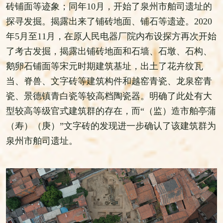
砖铺面等迹象；同年10月，开始了泉州市舶司遗址的
探寻发掘。揭露出来了铺砖地面、铺石等遗迹。2020
年5月至11月，在原人民电器厂院内布设探方再次开始
了考古发掘，揭露出铺砖地面和石墙、石墩、石构、
鹅卵石铺面等宋元时期建筑基址，出土了花卉纹瓦
当、脊兽、文字砖等建筑构件和越窑青瓷、龙泉窑青
瓷、景德镇青白瓷等较高档陶瓷器。明确了此处有大
型较高等级官式建筑群的存在，而“（监）造市舶亭蒲
（寿）（庚）”文字砖的发现进一步确认了该建筑群为
泉州市舶司遗址。